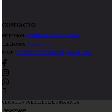
CONTACTO
DIRECCIÓN:
FUERTE BULNES 865, ARICA
TELEFONOS:
+56989224885
EMAIL:
TRANSPORTESFESOKILE@GMAIL.COM
UBICACIÓN FUERTE BULNES 865, ARICA
+56989224885