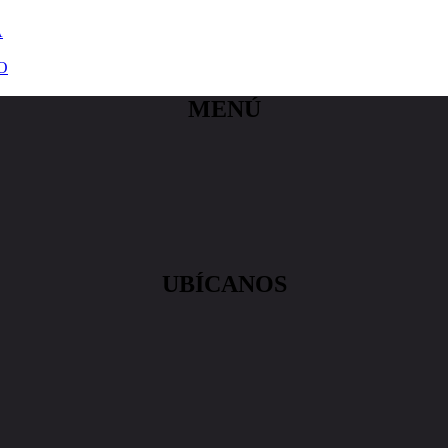
A
O
MENÚ
UBÍCANOS