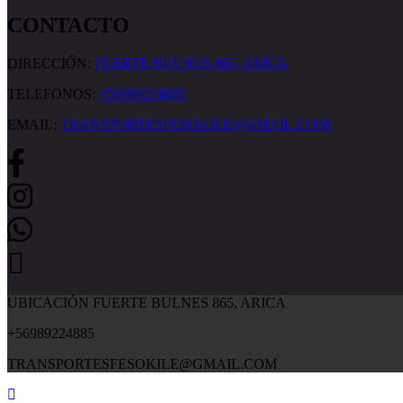
CONTACTO
DIRECCIÓN:
FUERTE BULNES 865, ARICA
TELEFONOS:
+56989224885
EMAIL:
TRANSPORTESFESOKILE@GMAIL.COM
UBICACIÓN FUERTE BULNES 865, ARICA
+56989224885
TRANSPORTESFESOKILE@GMAIL.COM