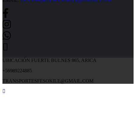
EMAIL:
TRANSPORTESFESOKILE@GMAIL.COM
UBICACIÓN FUERTE BULNES 865, ARICA
+56989224885
TRANSPORTESFESOKILE@GMAIL.COM