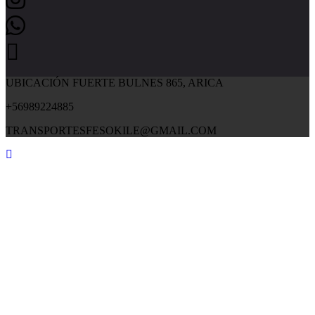
UBICACIÓN FUERTE BULNES 865, ARICA
+56989224885
TRANSPORTESFESOKILE@GMAIL.COM